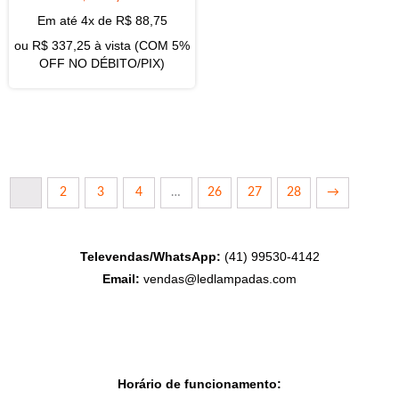
Em até 4x de
R$
88,75
ou
R$
337,25
à vista (COM 5%
OFF NO DÉBITO/PIX)
1
2
3
4
…
26
27
28
→
Televendas/WhatsApp:
(41) 99530-4142
Email:
vendas@ledlampadas.com
Horário de funcionamento: