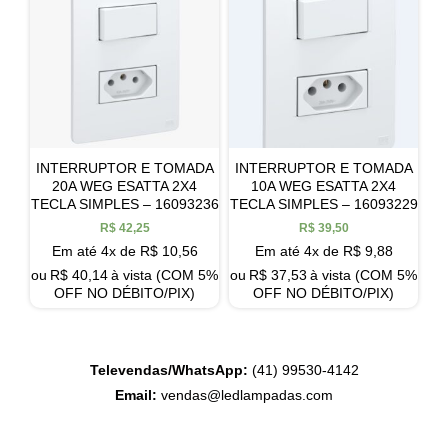
INTERRUPTOR E TOMADA
INTERRUPTOR E TOMADA
20A WEG ESATTA 2X4
10A WEG ESATTA 2X4
TECLA SIMPLES – 16093236
TECLA SIMPLES – 16093229
R$
42,25
R$
39,50
Em até 4x de
R$
10,56
Em até 4x de
R$
9,88
ou
R$
40,14
à vista (COM 5%
ou
R$
37,53
à vista (COM 5%
OFF NO DÉBITO/PIX)
OFF NO DÉBITO/PIX)
Televendas/WhatsApp:
(41) 99530-4142
Email:
vendas@ledlampadas.com