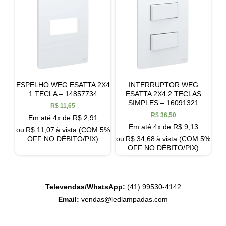
ESPELHO WEG ESATTA 2X4
INTERRUPTOR WEG
1 TECLA – 14857734
ESATTA 2X4 2 TECLAS
SIMPLES – 16091321
R$
11,65
R$
36,50
Em até 4x de
R$
2,91
Em até 4x de
R$
9,13
ou
R$
11,07
à vista (COM 5%
OFF NO DÉBITO/PIX)
ou
R$
34,68
à vista (COM 5%
OFF NO DÉBITO/PIX)
Televendas/WhatsApp:
(41) 99530-4142
Email:
vendas@ledlampadas.com