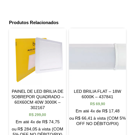
Produtos Relacionados
PAINEL DE LED BRILIA DE
LED BRILIA FLAT – 18W
SOBREPOR QUADRADO –
6000K – 437841
60X60CM 40W 3000K –
R$
69,90
302167
Em até 4x de
R$
17,48
R$
299,00
ou
R$
66,41
à vista (COM 5%
Em até 4x de
R$
74,75
OFF NO DÉBITO/PIX)
ou
R$
284,05
à vista (COM
5% OFF NO DÉBITO/PIX)