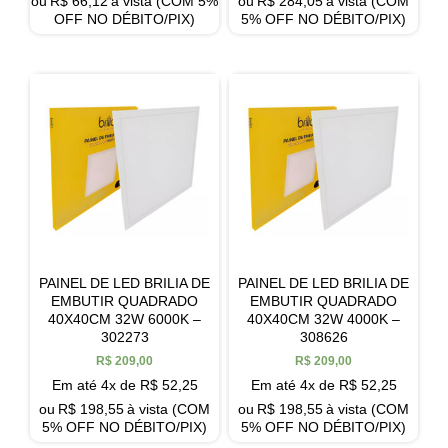
ou
R$
66,12
à vista (COM 5%
ou
R$
284,05
à vista (COM
OFF NO DÉBITO/PIX)
5% OFF NO DÉBITO/PIX)
PAINEL DE LED BRILIA DE
PAINEL DE LED BRILIA DE
EMBUTIR QUADRADO
EMBUTIR QUADRADO
40X40CM 32W 6000K –
40X40CM 32W 4000K –
302273
308626
R$
209,00
R$
209,00
Em até 4x de
R$
52,25
Em até 4x de
R$
52,25
ou
R$
198,55
à vista (COM
ou
R$
198,55
à vista (COM
5% OFF NO DÉBITO/PIX)
5% OFF NO DÉBITO/PIX)