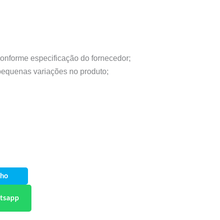
conforme especificação do fornecedor;
 pequenas variações no produto;
nho
tsapp