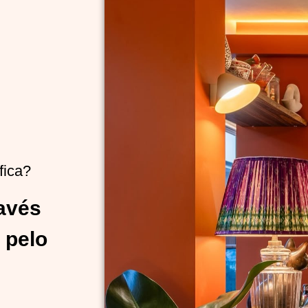
fica?
ravés
 pelo