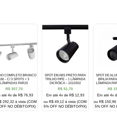
LHO COMPLETO BRANCO
SPOT EM ABS PRETO PARA
SPOT DE ALU
1M – C/ 3 SPOTS + 3
TRILHO PIPE – 1 LÂMPADA
BRILIA PARA
LÂMPADAS PAR20
DICRÓICA – 1010302
LÂMPADA PAR
R$
307,70
R$
51,70
R$
15
 até 4x de
R$
76,93
Em até 4x de
R$
12,93
Em até 4x 
$
292,32
à vista (COM
ou
R$
49,12
à vista (COM
ou
R$
150,96
OFF NO DÉBITO/PIX)
5% OFF NO DÉBITO/PIX)
5% OFF NO 