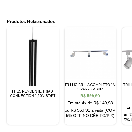
Produtos Relacionados
TRILHO BRILIA COMPLETO 1M
TRI
3 PAR20 PT/BR
FIT15 PENDENTE TRIAD
R$
599,90
CONNECTION 1,50M BT/PT
Em até 4x de
R$
149,98
Em
ou
R$
569,91
à vista (COM
ou
R
5% OFF NO DÉBITO/PIX)
5% 