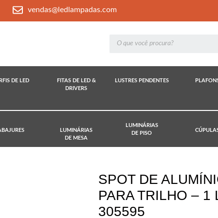
vendas@ledlampadas.com
RFIS DE LED
FITAS DE LED &
LUSTRES PENDENTES
PLAFON
DRIVERS
LUMINÁRIAS
ABAJURES
LUMINÁRIAS
CÚPULA
DE PISO
DE MESA
SPOT DE ALUMÍNI
PARA TRILHO – 1
305595