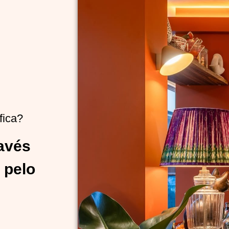
fica?
ravés
 pelo