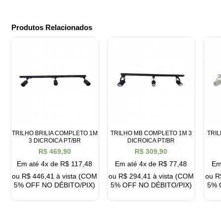
Produtos Relacionados
TRILHO BRILIA COMPLETO 1M
TRILHO MB COMPLETO 1M 3
TRI
3 DICROICA PT/BR
DICROICA PT/BR
R$
469,90
R$
309,90
Em até 4x de
R$
117,48
Em até 4x de
R$
77,48
Em
ou
R$
446,41
à vista (COM
ou
R$
294,41
à vista (COM
ou
R
5% OFF NO DÉBITO/PIX)
5% OFF NO DÉBITO/PIX)
5% 