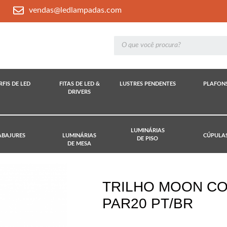
vendas@ledlampadas.com
RFIS DE LED
FITAS DE LED &
LUSTRES PENDENTES
PLAFON
DRIVERS
LUMINÁRIAS
ABAJURES
LUMINÁRIAS
CÚPULA
DE PISO
DE MESA
TRILHO MOON CO
PAR20 PT/BR