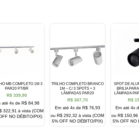
LHO MB COMPLETO 1M 3
TRILHO COMPLETO BRANCO
SPOT DE ALU
PAR20 PT/BR
1M – C/ 3 SPOTS + 3
BRILIA PARA
LÂMPADAS PAR20
LÂMPADA PAR
R$
339,90
R$
307,70
R$
15
 até 4x de
R$
84,98
Em até 4x de
R$
76,93
Em até 4x 
$
322,91
à vista (COM
ou
R$
292,32
à vista (COM
ou
R$
150,96
OFF NO DÉBITO/PIX)
5% OFF NO DÉBITO/PIX)
5% OFF NO 