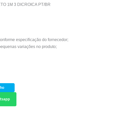
TO 1M 3 DICROICA PT/BR
conforme especificação do fornecedor;
 pequenas variações no produto;
nho
tsapp