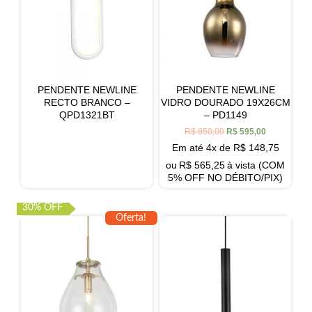
PENDENTE NEWLINE
PENDENTE NEWLINE
RECTO BRANCO –
VIDRO DOURADO 19X26CM
QPD1321BT
– PD1149
R$
850,00
R$
595,00
Em até 4x de
R$
148,75
ou
R$
565,25
à vista (COM
5% OFF NO DÉBITO/PIX)
30% OFF
Oferta!