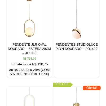
PENDENTE JLR OVAL
PENDENTES STUDIOLUCE
DOURADO – ESFERA 20CM
PLYN DOURADO – PD1420
– JL1003
R$
795,00
Em até 4x de
R$
198,75
ou
R$
755,25
à vista (COM
5% OFF NO DÉBITO/PIX)
30% OFF
Oferta!