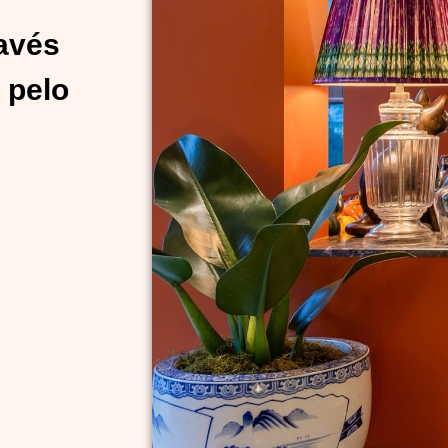
ravés
 pelo