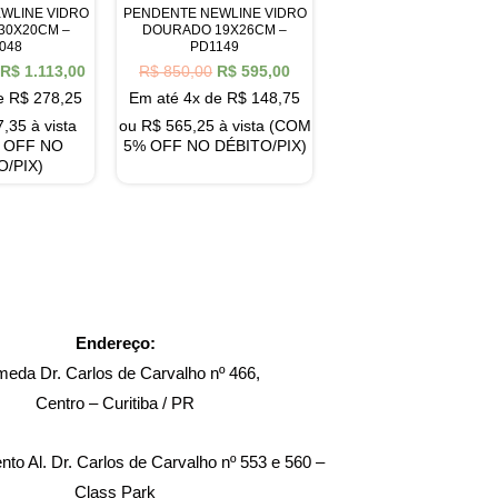
WLINE VIDRO
PENDENTE NEWLINE VIDRO
30X20CM –
DOURADO 19X26CM –
048
PD1149
R$
1.113,00
R$
850,00
R$
595,00
de
R$
278,25
Em até 4x de
R$
148,75
7,35
à vista
ou
R$
565,25
à vista (COM
 OFF NO
5% OFF NO DÉBITO/PIX)
O/PIX)
Endereço:
meda Dr. Carlos de Carvalho nº 466,
Centro – Curitiba / PR
to Al. Dr. Carlos de Carvalho nº 553 e 560 –
Class Park