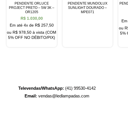
PENDENTE ORLUCE
PENDENTE MUNDOLUX
PEND
PROJECT PRETO – 5W 3K –
SUNLIGHT DOURADO –
OR1205
MPE071
R$
1.030,00
Em 
Em até 4x de
R$
257,50
ou
R
ou
R$
978,50
à vista (COM
5% 
5% OFF NO DÉBITO/PIX)
Televendas/WhatsApp:
(41) 99530-4142
Email:
vendas@ledlampadas.com