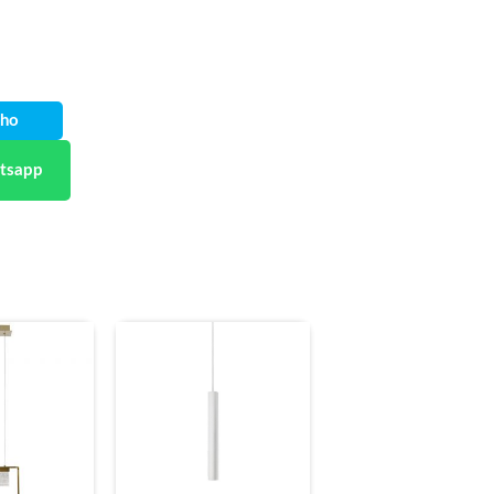
nho
tsapp