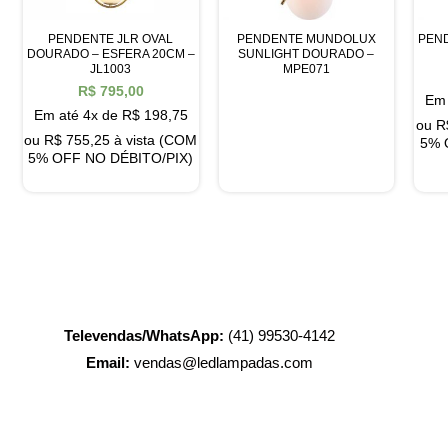
PENDENTE JLR OVAL
PENDENTE MUNDOLUX
PEND
DOURADO – ESFERA 20CM –
SUNLIGHT DOURADO –
JL1003
MPE071
R$
795,00
Em 
Em até 4x de
R$
198,75
ou
R
ou
R$
755,25
à vista (COM
5% 
5% OFF NO DÉBITO/PIX)
Televendas/WhatsApp:
(41) 99530-4142
Email:
vendas@ledlampadas.com