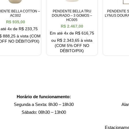
ENTE BELLA COTTON –
PENDENTE BELLA TRU
PENDENTE 
AC002
DOURADO – 3 GOMOS –
LYNUS DOURA
HC005
R$
935,00
R$
2.467,00
até 4x de
R$
233,75
Em até 4x de
R$
616,75
$
888,25
à vista (COM
ou
R$
2.343,65
à vista
OFF NO DÉBITO/PIX)
(COM 5% OFF NO
DÉBITO/PIX)
Horário de funcionamento:
Segunda a Sexta: 8h30 – 18h30
Ala
Sábado: 08h30 – 13h00
Estacionamen