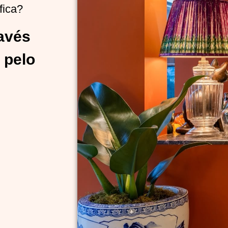
fica?
ravés
 pelo