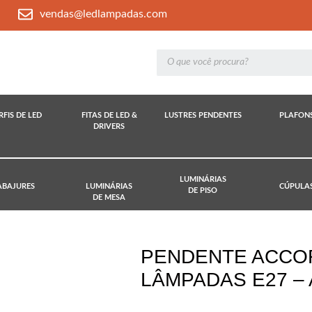
vendas@ledlampadas.com
RFIS DE LED
FITAS DE LED &
LUSTRES PENDENTES
PLAFON
DRIVERS
LUMINÁRIAS
ABAJURES
LUMINÁRIAS
CÚPULA
DE PISO
DE MESA
PENDENTE ACCO
LÂMPADAS E27 –