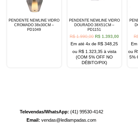
PENDENTE NEWLINE VIDRO
PENDENTE NEWLINE VIDRO
PEN
CROMADO 38x30CM –
DOURADO 38X51CM –
D
PD1049
PD1151
R$
1.990,00
R$
1.393,00
R
Em até 4x de
R$
348,25
Em 
ou
R$
1.323,35
à vista
ou
R
(COM 5% OFF NO
5% 
DÉBITO/PIX)
Televendas/WhatsApp:
(41) 99530-4142
Email:
vendas@ledlampadas.com