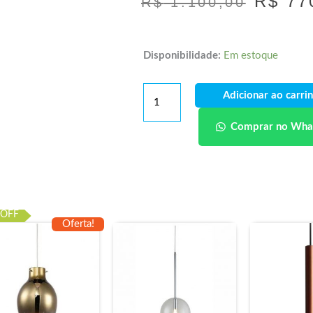
R$
77
R$
1.100,00
Disponibilidade:
Em estoque
Adicionar ao carri
Comprar no Wha
 OFF
Oferta!