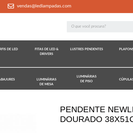
vendas@ledlampadas.com
RFIS DE LED
FITAS DE LED &
LUSTRES PENDENTES
PLAFON
DRIVERS
LUMINÁRIAS
ABAJURES
LUMINÁRIAS
CÚPULA
DE PISO
DE MESA
PENDENTE NEWLI
DOURADO 38X51C