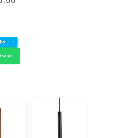
0,00
nho
tsapp