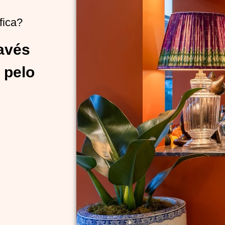
fica?
ravés
 pelo