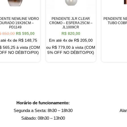
DENTE NEWLINE VIDRO
PENDENTE JLR CLEAR
PENDENTE NE
OURADO 19X26CM –
CROMO – ESFERA 25CM –
TUBO COBR
PD1149
JL1009CR
$
850,00
R$
595,00
R$
820,00
até 4x de
R$
148,75
Em até 4x de
R$
205,00
$
565,25
à vista (COM
ou
R$
779,00
à vista (COM
OFF NO DÉBITO/PIX)
5% OFF NO DÉBITO/PIX)
Horário de funcionamento:
Segunda a Sexta: 8h30 – 18h30
Ala
Sábado: 08h30 – 13h00