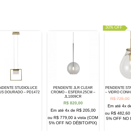
30% OFF
NDENTE STUDIOLUCE
PENDENTE JLR CLEAR
PENDENTE ST
US DOURADO – PD1472
CROMO – ESFERA 25CM –
– VIDRO CONH
JL1009CR
R$
725,00
R$
820,00
Em até 4x 
Em até 4x de
R$
205,00
ou
R$
482,60
ou
R$
779,00
à vista (COM
5% OFF NO 
5% OFF NO DÉBITO/PIX)