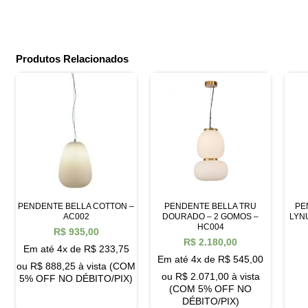
Produtos Relacionados
PENDENTE BELLA COTTON –
PENDENTE BELLA TRU
PE
AC002
DOURADO – 2 GOMOS –
LYN
HC004
R$
935,00
R$
2.180,00
Em até 4x de
R$
233,75
Em até 4x de
R$
545,00
ou
R$
888,25
à vista (COM
ou
R$
2.071,00
à vista
5% OFF NO DÉBITO/PIX)
(COM 5% OFF NO
DÉBITO/PIX)