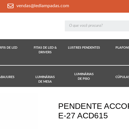
vendas@ledlampadas.com
RFIS DE LED
FITAS DE LED &
LUSTRES PENDENTES
PLAFON
DRIVERS
LUMINÁRIAS
ABAJURES
LUMINÁRIAS
CÚPULA
DE PISO
DE MESA
PENDENTE ACCOR
E-27 ACD615