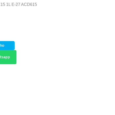
5 1L E-27 ACD615
nho
tsapp