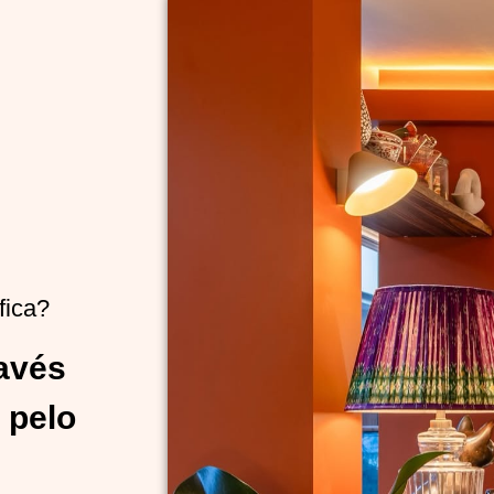
fica?
ravés
 pelo