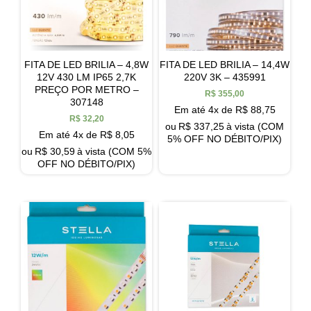
FITA DE LED BRILIA – 4,8W
FITA DE LED BRILIA – 14,4W
12V 430 LM IP65 2,7K
220V 3K – 435991
PREÇO POR METRO –
R$
355,00
307148
Em até 4x de
R$
88,75
R$
32,20
ou
R$
337,25
à vista (COM
Em até 4x de
R$
8,05
5% OFF NO DÉBITO/PIX)
ou
R$
30,59
à vista (COM 5%
OFF NO DÉBITO/PIX)