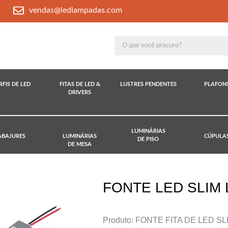
vendas@ledlampadas.com
RFIS DE LED
FITAS DE LED &
LUSTRES PENDENTES
PLAFON
DRIVERS
LUMINÁRIAS
ABAJURES
LUMINÁRIAS
CÚPULA
DE PISO
DE MESA
FONTE LED SLIM 
Produto: FONTE FITA DE LED SL