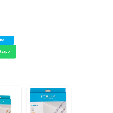
nho
tsapp