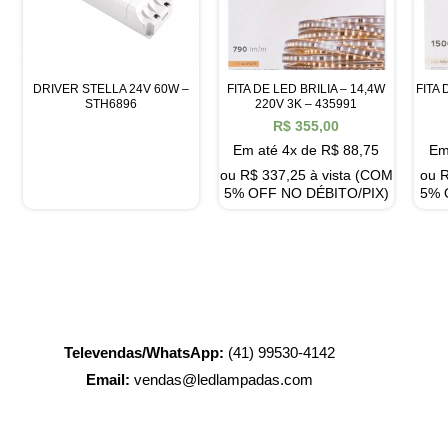
DRIVER STELLA 24V 60W –
FITA DE LED BRILIA – 14,4W
FITA 
STH6896
220V 3K – 435991
R$
355,00
Em até 4x de
R$
88,75
Em
ou
R$
337,25
à vista (COM
ou
5% OFF NO DÉBITO/PIX)
5% 
Televendas/WhatsApp:
(41) 99530-4142
Email:
vendas@ledlampadas.com