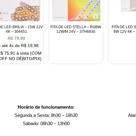
DE LED BRILIA – 15W 12V
FITA DE LED STELLA – RGBW
FITA DE LED 
4K – 304451
12W/M 24V – STH6830
6W 12V 4K –
R$
79,90
 até 4x de
R$
19,98
R$
75,91
à vista (COM
OFF NO DÉBITO/PIX)
Horário de funcionamento:
Segunda a Sexta: 8h30 – 18h30
Ala
Sábado: 08h30 – 13h00