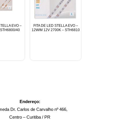
STELLA EVO –
FITA DE LED STELLA EVO –
 STH6800/40
12W/M 12V 2700K – STH6810
Endereço:
meda Dr. Carlos de Carvalho nº 466,
Centro – Curitiba / PR