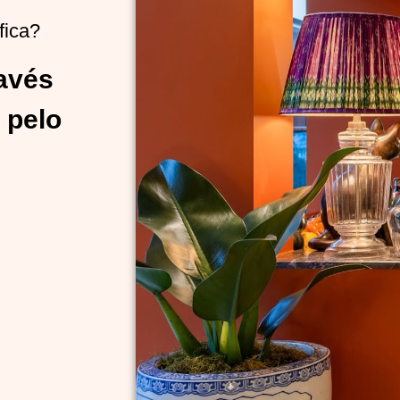
fica?
ravés
 pelo