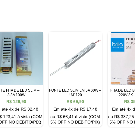
TE FITA DE LED SLIM –
FONTE LED SLIM LM 5A 60W –
FITA DE LED B
8,3A 100W
LM1120
220V 3K 
R$
129,90
R$
69,90
R$
35
 até 4x de
R$
32,48
Em até 4x de
R$
17,48
Em até 4x 
$
123,41
à vista (COM
ou
R$
66,41
à vista (COM
ou
R$
337,25
OFF NO DÉBITO/PIX)
5% OFF NO DÉBITO/PIX)
5% OFF NO 