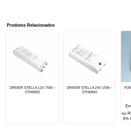
Produtos Relacionados
DRIVER STELLA 12V 75W –
DRIVER STELLA 24V 15W –
FON
STH6895
STH6894
Em
ou
R
5% 