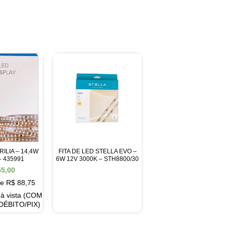
RILIA – 14,4W
FITA DE LED STELLA EVO –
– 435991
6W 12V 3000K – STH8800/30
5,00
de
R$
88,75
à vista (COM
DÉBITO/PIX)