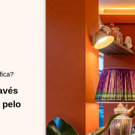
fica?
ravés
 pelo