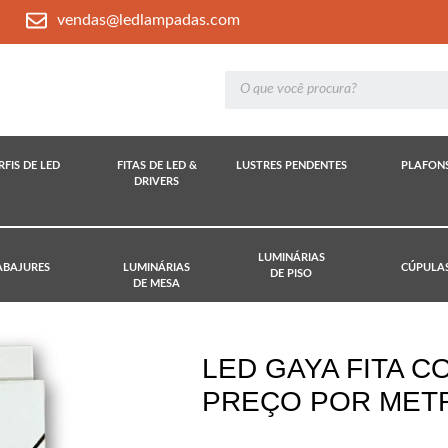
vendas@ledlampadas.com
RFIS DE LED
FITAS DE LED &
LUSTRES PENDENTES
PLAFON
DRIVERS
LUMINÁRIAS
ABAJURES
LUMINÁRIAS
CÚPULA
DE PISO
DE MESA
LED GAYA FITA C
PREÇO POR METR