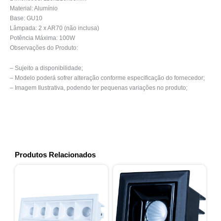
Material: Alumínio
Base: GU10
Lâmpada: 2 x AR70 (não inclusa)
Potência Máxima: 100W
Observações do Produto:
– Sujeito a disponibilidade;
– Modelo poderá sofrer alteração conforme especificação do fornecedor;
– Imagem Ilustrativa, podendo ter pequenas variações no produto;
Produtos Relacionados