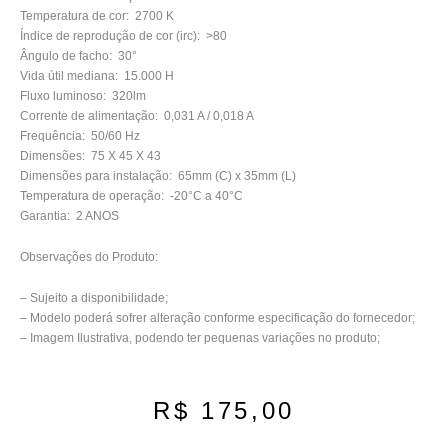
Temperatura de cor: 2700 K
Índice de reprodução de cor (irc): >80
Ângulo de facho: 30°
Vida útil mediana: 15.000 H
Fluxo luminoso: 320lm
Corrente de alimentação: 0,031 A / 0,018 A
Frequência: 50/60 Hz
Dimensões: 75 X 45 X 43
Dimensões para instalação: 65mm (C) x 35mm (L)
Temperatura de operação: -20°C a 40°C
Garantia: 2 ANOS
Observações do Produto:
– Sujeito a disponibilidade;
– Modelo poderá sofrer alteração conforme especificação do fornecedor;
– Imagem Ilustrativa, podendo ter pequenas variações no produto;
R$
175,00