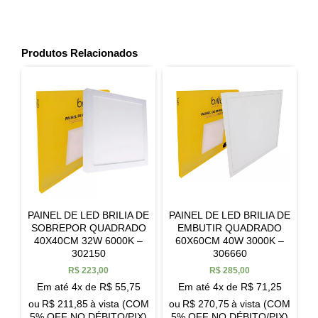
Produtos Relacionados
PAINEL DE LED BRILIA DE
PAINEL DE LED BRILIA DE
SOBREPOR QUADRADO
EMBUTIR QUADRADO
40X40CM 32W 6000K –
60X60CM 40W 3000K –
302150
306660
R$
223,00
R$
285,00
Em até 4x de
R$
55,75
Em até 4x de
R$
71,25
ou
R$
211,85
à vista (COM
ou
R$
270,75
à vista (COM
5% OFF NO DÉBITO/PIX)
5% OFF NO DÉBITO/PIX)