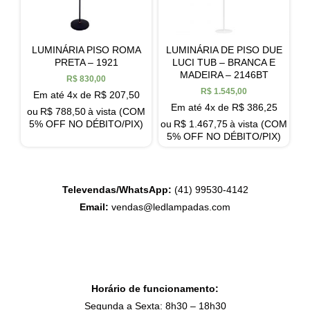
LUMINÁRIA PISO ROMA
LUMINÁRIA DE PISO DUE
PRETA – 1921
LUCI TUB – BRANCA E
MADEIRA – 2146BT
R$
830,00
R$
1.545,00
Em até 4x de
R$
207,50
Em até 4x de
R$
386,25
ou
R$
788,50
à vista (COM
5% OFF NO DÉBITO/PIX)
ou
R$
1.467,75
à vista (COM
5% OFF NO DÉBITO/PIX)
Televendas/WhatsApp:
(41) 99530-4142
Email:
vendas@ledlampadas.com
Horário de funcionamento:
Segunda a Sexta: 8h30 – 18h30