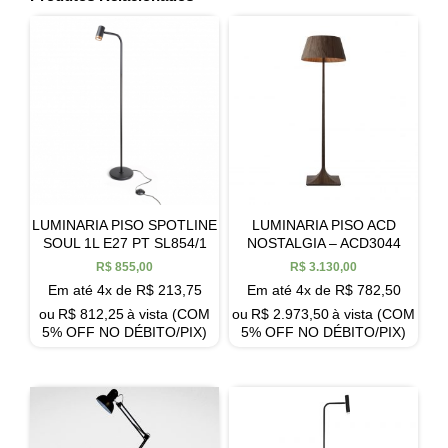
LUMINARIA PISO SPOTLINE
LUMINARIA PISO ACD
SOUL 1L E27 PT SL854/1
NOSTALGIA – ACD3044
R$
855,00
R$
3.130,00
Em até 4x de
R$
213,75
Em até 4x de
R$
782,50
ou
R$
812,25
à vista (COM
ou
R$
2.973,50
à vista (COM
5% OFF NO DÉBITO/PIX)
5% OFF NO DÉBITO/PIX)