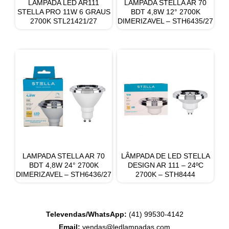
LÂMPADA LED AR111
LAMPADA STELLA AR 70
STELLA PRO 11W 6 GRAUS
BDT 4,8W 12° 2700K
2700K STL21421/27
DIMERIZAVEL – STH6435/27
LAMPADA STELLA AR 70
LÂMPADA DE LED STELLA
BDT 4,8W 24° 2700K
DESIGN AR 111 – 24ºC
DIMERIZAVEL – STH6436/27
2700K – STH8444
Televendas/WhatsApp:
(41) 99530-4142
Email:
vendas@ledlampadas.com