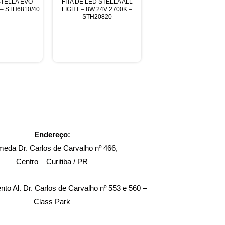
STELLA EVO –
FITA DE LED STELLA ALL
 – STH6810/40
LIGHT – 8W 24V 2700K –
STH20820
Endereço:
meda Dr. Carlos de Carvalho nº 466,
Centro – Curitiba / PR
to Al. Dr. Carlos de Carvalho nº 553 e 560 –
Class Park