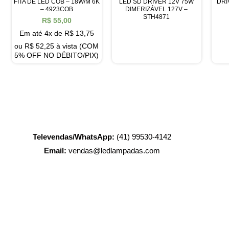
FITA DE LED COB – 18W/M 6K
LED SD DRIVER 12V 75W
DRI
– 4923COB
DIMERIZÁVEL 127V –
STH4871
R$
55,00
Em até 4x de
R$
13,75
ou
R$
52,25
à vista (COM
5% OFF NO DÉBITO/PIX)
Televendas/WhatsApp:
(41) 99530-4142
Email:
vendas@ledlampadas.com