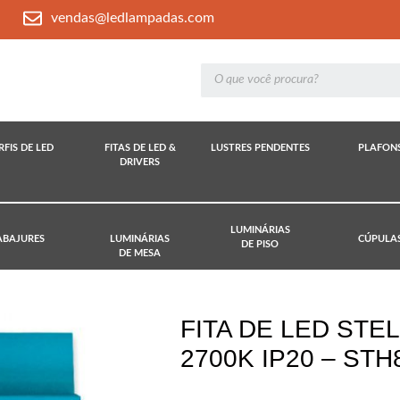
vendas@ledlampadas.com
RFIS DE LED
FITAS DE LED &
LUSTRES PENDENTES
PLAFON
DRIVERS
LUMINÁRIAS
ABAJURES
LUMINÁRIAS
CÚPULA
DE PISO
DE MESA
FITA DE LED STE
2700K IP20 – STH