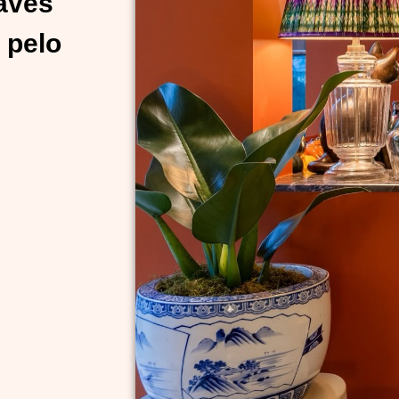
ravés
 pelo