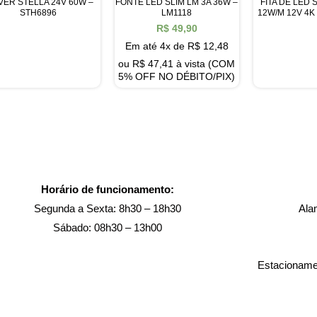
VER STELLA 24V 60W –
FONTE LED SLIM LM 3A 36W –
FITA DE LED 
STH6896
LM1118
12W/M 12V 4K
R$
49,90
Em até 4x de
R$
12,48
ou
R$
47,41
à vista (COM
5% OFF NO DÉBITO/PIX)
Horário de funcionamento:
Segunda a Sexta: 8h30 – 18h30
Ala
Sábado: 08h30 – 13h00
Estacionamen