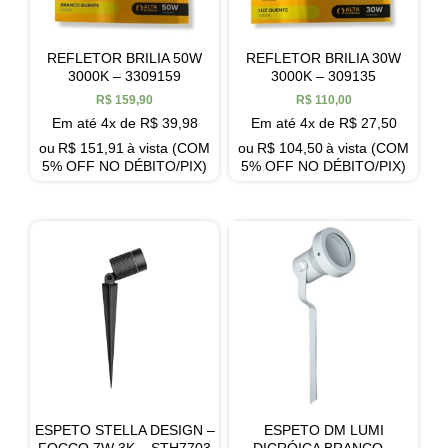
REFLETOR BRILIA 50W
REFLETOR BRILIA 30W
3000K – 3309159
3000K – 309135
R$
159,90
R$
110,00
Em até 4x de
R$
39,98
Em até 4x de
R$
27,50
ou
R$
151,91
à vista (COM
ou
R$
104,50
à vista (COM
5% OFF NO DÉBITO/PIX)
5% OFF NO DÉBITO/PIX)
ESPETO STELLA DESIGN –
ESPETO DM LUMI
FOCCO 7W 3K – STH7703
DICRÓICA BRANCO –