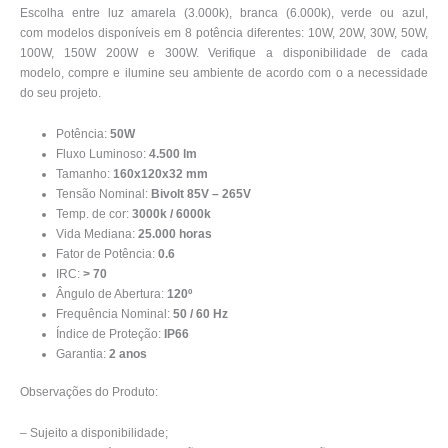
Escolha entre luz amarela (3.000k), branca (6.000k), verde ou azul,
com modelos disponíveis em 8 potência diferentes: 10W, 20W, 30W, 50W,
100W, 150W 200W e 300W. Verifique a disponibilidade de cada
modelo, compre e ilumine seu ambiente de acordo com o a necessidade
do seu projeto.
Potência:
50W
Fluxo Luminoso:
4.500 lm
Tamanho:
160x120x32 mm
Tensão Nominal:
Bivolt 85V – 265V
Temp. de cor:
3000k / 6000k
Vida Mediana:
25.000 horas
Fator de Potência:
0.6
IRC:
> 70
Ângulo de Abertura:
120º
Frequência Nominal:
50 / 60 Hz
Índice de Proteção:
IP66
Garantia:
2 anos
Observações do Produto:
– Sujeito a disponibilidade;