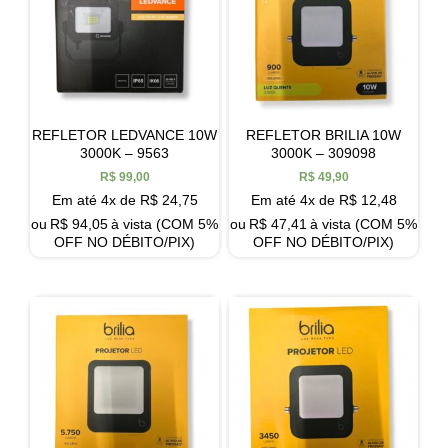
REFLETOR LEDVANCE 10W
REFLETOR BRILIA 10W
3000K – 9563
3000K – 309098
R$
99,00
R$
49,90
Em até 4x de
R$
24,75
Em até 4x de
R$
12,48
ou
R$
94,05
à vista (COM 5%
ou
R$
47,41
à vista (COM 5%
OFF NO DÉBITO/PIX)
OFF NO DÉBITO/PIX)