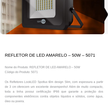
REFLETOR DE LED AMARELO – 50W – 5071
Nome do Produto: REFLETOR DE LED AMARELO – 50W
Código do Produto: 5071
Os Refletores LookLED Spotlux têm design Slim, com espessura a partir
de 3 cm oferecem um excelente desempenho! Além de muito compacto,
toda a linha possui certificação IP66 que garante a proteção dos
componentes eletrônicos contra objetos líquidos e sólidos, como água,
óleo ou poeira.