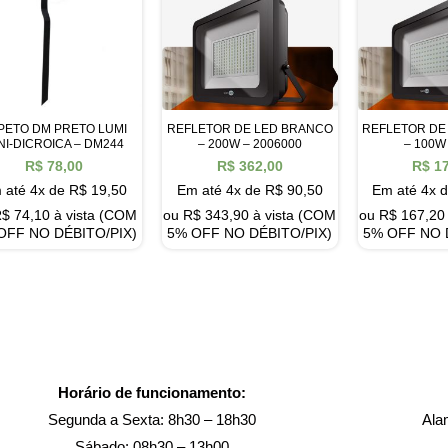
PETO DM PRETO LUMI
REFLETOR DE LED BRANCO
REFLETOR DE
NI-DICROICA – DM244
– 200W – 2006000
– 100W
R$
78,00
R$
362,00
R$
17
 até 4x de
R$
19,50
Em até 4x de
R$
90,50
Em até 4x 
R$
74,10
à vista (COM
ou
R$
343,90
à vista (COM
ou
R$
167,20
OFF NO DÉBITO/PIX)
5% OFF NO DÉBITO/PIX)
5% OFF NO 
Horário de funcionamento:
Segunda a Sexta: 8h30 – 18h30
Ala
Sábado: 08h30 – 13h00