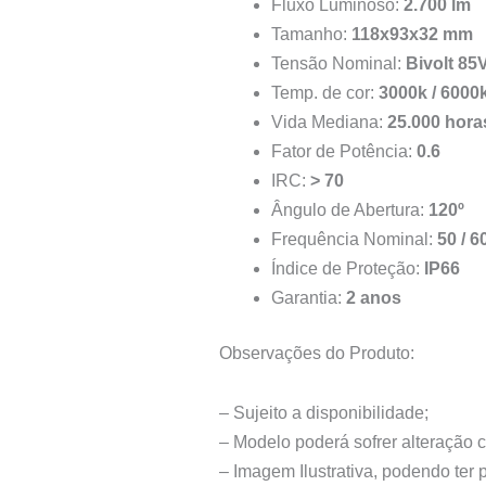
Fluxo Luminoso:
2.700 lm
Tamanho:
118x93x32 mm
Tensão Nominal:
Bivolt 85
Temp. de cor:
3000k / 6000
Vida Mediana:
25.000 hora
Fator de Potência:
0.6
IRC:
> 70
Ângulo de Abertura:
120º
Frequência Nominal:
50 / 6
Índice de Proteção:
IP66
Garantia:
2 anos
Observações do Produto:
– Sujeito a disponibilidade;
– Modelo poderá sofrer alteração 
– Imagem Ilustrativa, podendo ter