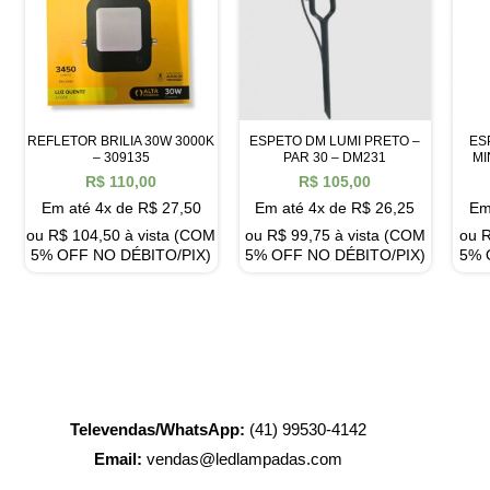
REFLETOR BRILIA 30W 3000K
ESPETO DM LUMI PRETO –
ES
– 309135
PAR 30 – DM231
MI
R$
110,00
R$
105,00
Em até 4x de
R$
27,50
Em até 4x de
R$
26,25
Em
ou
R$
104,50
à vista (COM
ou
R$
99,75
à vista (COM
ou
5% OFF NO DÉBITO/PIX)
5% OFF NO DÉBITO/PIX)
5% 
Televendas/WhatsApp:
(41) 99530-4142
Email:
vendas@ledlampadas.com