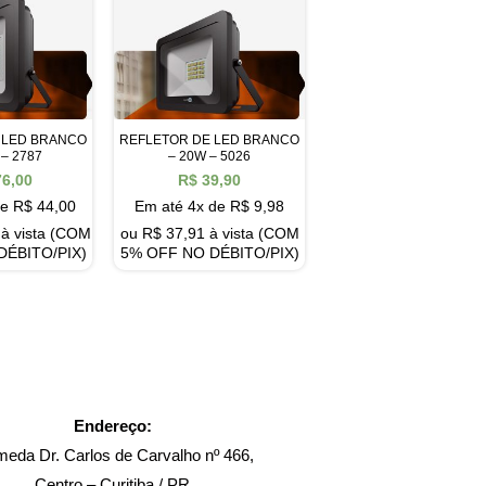
 LED BRANCO
REFLETOR DE LED BRANCO
 – 2787
– 20W – 5026
6,00
R$
39,90
de
R$
44,00
Em até 4x de
R$
9,98
à vista (COM
ou
R$
37,91
à vista (COM
DÉBITO/PIX)
5% OFF NO DÉBITO/PIX)
Endereço:
meda Dr. Carlos de Carvalho nº 466,
Centro – Curitiba / PR