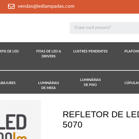
vendas@ledlampadas.com
RFIS DE LED
FITAS DE LED &
LUSTRES PENDENTES
PLAFON
DRIVERS
LUMINÁRIAS
ABAJURES
LUMINÁRIAS
CÚPULA
DE PISO
DE MESA
REFLETOR DE LE
5070