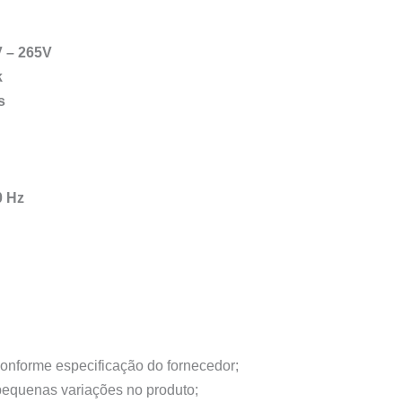
V – 265V
k
s
0 Hz
conforme especificação do fornecedor;
 pequenas variações no produto;