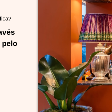
fica?
ravés
 pelo