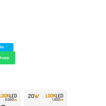
nho
tsapp