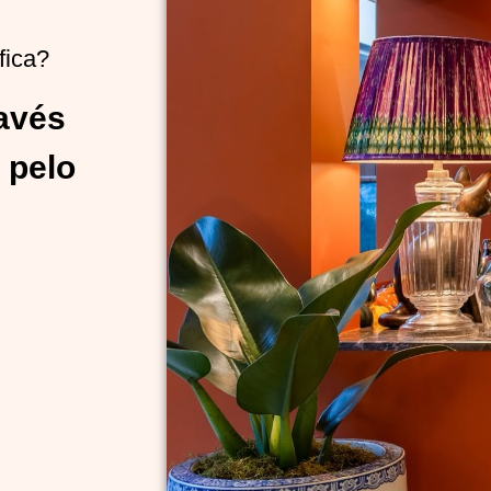
fica?
ravés
 pelo