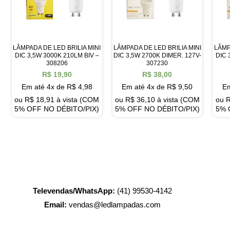
LÂMPADA DE LED BRILIA MINI
LÂMPADA DE LED BRILIA MINI
LÂMP
DIC 3,5W 3000K 210LM BIV –
DIC 3,5W 2700K DIMER. 127V-
DIC 
308206
307230
R$
19,90
R$
38,00
Em até 4x de
R$
4,98
Em até 4x de
R$
9,50
Em
ou
R$
18,91
à vista (COM
ou
R$
36,10
à vista (COM
ou
5% OFF NO DÉBITO/PIX)
5% OFF NO DÉBITO/PIX)
5% 
Televendas/WhatsApp:
(41) 99530-4142
Email:
vendas@ledlampadas.com