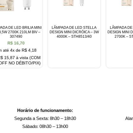
ADA DE LED BRILIA MINI
LÂMPADA DE LED STELLA
LÂMPADA DE
3,5W 2700K 210LM BIV –
DESIGN MINI DICRÓICA – 3W
DESIGN MINI 
307490
4000K – STH8513/40
2700K – S
R$
16,70
 até 4x de
R$
4,18
R$
15,87
à vista (COM
OFF NO DÉBITO/PIX)
Horário de funcionamento:
Segunda a Sexta: 8h30 – 18h30
Ala
Sábado: 08h30 – 13h00