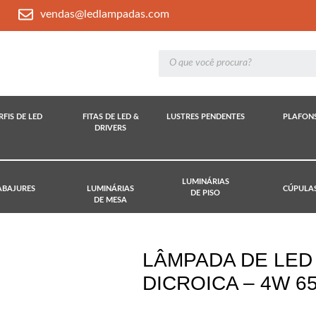
vendas@ledlampadas.com
RFIS DE LED
FITAS DE LED &
LUSTRES PENDENTES
PLAFON
DRIVERS
LUMINÁRIAS
ABAJURES
LUMINÁRIAS
CÚPULA
DE PISO
DE MESA
LÂMPADA DE LED
DICROICA – 4W 6