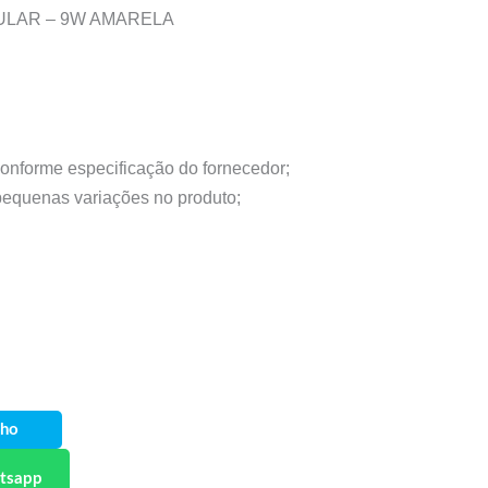
BULAR – 9W AMARELA
conforme especificação do fornecedor;
 pequenas variações no produto;
nho
tsapp