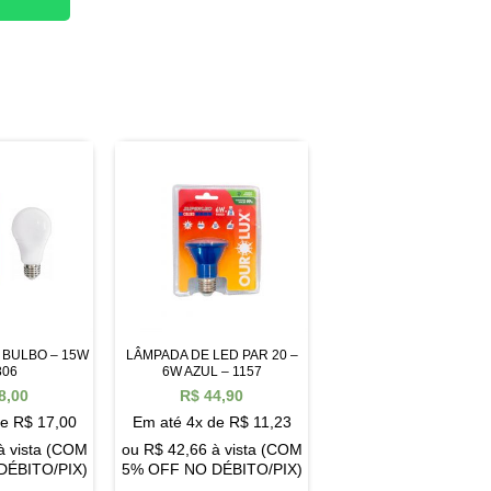
 BULBO – 15W
LÂMPADA DE LED PAR 20 –
806
6W AZUL – 1157
8,00
R$
44,90
de
R$
17,00
Em até 4x de
R$
11,23
à vista (COM
ou
R$
42,66
à vista (COM
DÉBITO/PIX)
5% OFF NO DÉBITO/PIX)