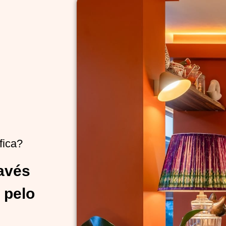
fica?
ravés
 pelo