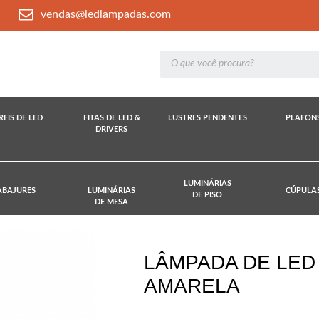
vendas@ledlampadas.com
RFIS DE LED
FITAS DE LED &
LUSTRES PENDENTES
PLAFON
DRIVERS
LUMINÁRIAS
ABAJURES
LUMINÁRIAS
CÚPULA
DE PISO
DE MESA
LÂMPADA DE LED
AMARELA