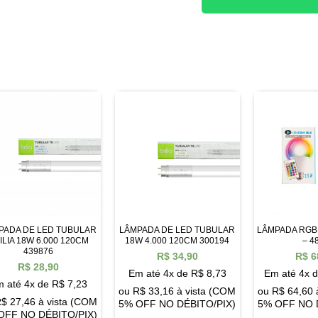
PADA DE LED TUBULAR
LÂMPADA DE LED TUBULAR
LÂMPADA RGB
ILIA 18W 6.000 120CM
18W 4.000 120CM 300194
– 4
439876
R$
34,90
R$
6
R$
28,90
Em até 4x de
R$
8,73
Em até 4x 
 até 4x de
R$
7,23
ou
R$
33,16
à vista (COM
ou
R$
64,60
R$
27,46
à vista (COM
5% OFF NO DÉBITO/PIX)
5% OFF NO 
OFF NO DÉBITO/PIX)