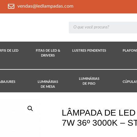
vendas@ledlampadas.com
RFIS DE LED
FITAS DE LED &
LUSTRES PENDENTES
PLAFON
DRIVERS
LUMINÁRIAS
ABAJURES
LUMINÁRIAS
CÚPULA
DE PISO
DE MESA
LÂMPADA DE LED 
7W 36º 3000K – S