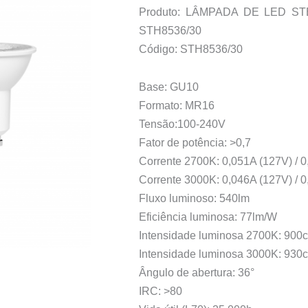
Produto: LÂMPADA DE LED ST
STH8536/30
Código: STH8536/30
Base: GU10
Formato: MR16
Tensão:100-240V
Fator de potência: >0,7
Corrente 2700K: 0,051A (127V) / 
Corrente 3000K: 0,046A (127V) / 
Fluxo luminoso: 540lm
Eficiência luminosa: 77lm/W
Intensidade luminosa 2700K: 900
Intensidade luminosa 3000K: 930
Ângulo de abertura: 36°
IRC: >80