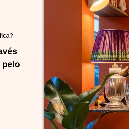
fica?
ravés
 pelo