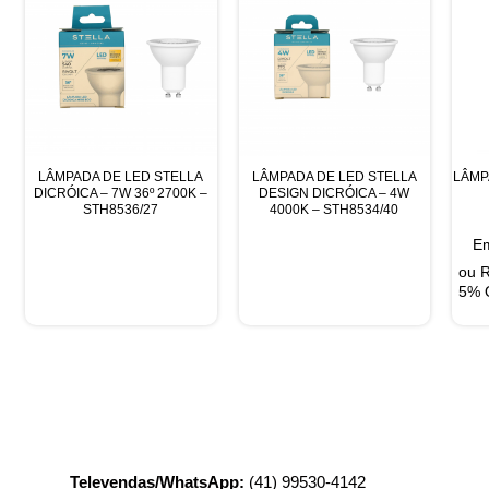
LÂMPADA DE LED STELLA
LÂMPADA DE LED STELLA
LÂMP
DICRÓICA – 7W 36º 2700K –
DESIGN DICRÓICA – 4W
STH8536/27
4000K – STH8534/40
Em
ou
5% 
Televendas/WhatsApp:
(41) 99530-4142