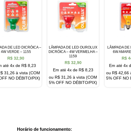
ADA DE LED DICRÓICA –
LÂMPADA DE LED OUROLUX
LÂMPADA DE 
4W VERDE – 1155
DICRÓICA – 4W VERMELHA –
6W AMARE
1159
R$
32,90
R$
4
R$
32,90
 até 4x de
R$
8,23
Em até 4x 
Em até 4x de
R$
8,23
R$
31,26
à vista (COM
ou
R$
42,66
ou
R$
31,26
à vista (COM
OFF NO DÉBITO/PIX)
5% OFF NO 
5% OFF NO DÉBITO/PIX)
Horário de funcionamento: