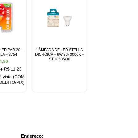
LED PAR 20 –
LÂMPADA DE LED STELLA
LA – 3754
DICRÓICA – 6W 36º 3000K –
STH8535/30
4,90
de
R$
11,23
à vista (COM
DÉBITO/PIX)
Endereço: