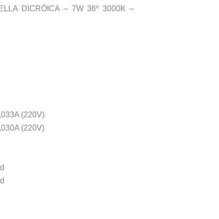
ELLA DICRÓICA – 7W 36º 3000K –
0,033A (220V)
0,030A (220V)
cd
cd