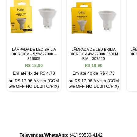
LÂMPADA DE LED BRILIA
LÂMPADA DE LED BRILIA
LÂ
DICRÓICA – 5,5W 2700K –
DICROICA 4W 2700K 350LM
DIC
316805
BIV – 307520
R$
18,90
R$
18,90
Em até 4x de
R$
4,73
Em até 4x de
R$
4,73
ou
R$
17,96
à vista (COM
ou
R$
17,96
à vista (COM
5% OFF NO DÉBITO/PIX)
5% OFF NO DÉBITO/PIX)
Televendas/WhatsApp:
(41) 99530-4142