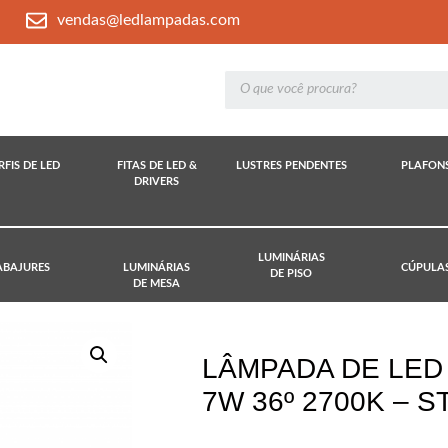
vendas@ledlampadas.com
RFIS DE LED
FITAS DE LED &
LUSTRES PENDENTES
PLAFON
DRIVERS
LUMINÁRIAS
ABAJURES
LUMINÁRIAS
CÚPULA
DE PISO
DE MESA
LÂMPADA DE LED 
7W 36º 2700K – S