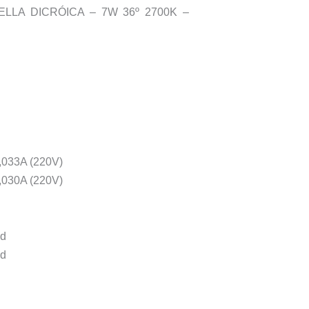
ELLA DICRÓICA – 7W 36º 2700K –
0,033A (220V)
0,030A (220V)
cd
cd