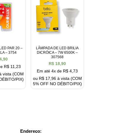
LED PAR 20 –
LÂMPADA DE LED BRILIA
LA – 3754
DICRÓICA – 7W 6500K –
307568
4,90
R$
18,90
de
R$
11,23
Em até 4x de
R$
4,73
à vista (COM
ou
R$
17,96
à vista (COM
DÉBITO/PIX)
5% OFF NO DÉBITO/PIX)
Endereço: