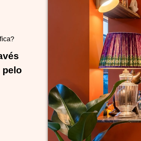
fica?
ravés
 pelo