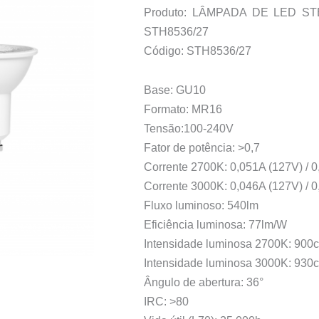
Produto: LÂMPADA DE LED ST
STH8536/27
Código: STH8536/27
Base: GU10
Formato: MR16
Tensão:100-240V
Fator de potência: >0,7
Corrente 2700K: 0,051A (127V) / 
Corrente 3000K: 0,046A (127V) / 
Fluxo luminoso: 540lm
Eficiência luminosa: 77lm/W
Intensidade luminosa 2700K: 900
Intensidade luminosa 3000K: 930
Ângulo de abertura: 36°
IRC: >80