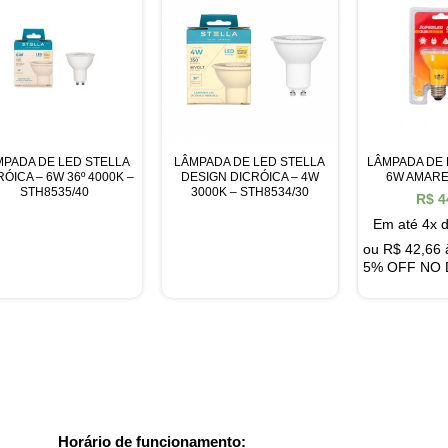
MPADA DE LED STELLA
LÂMPADA DE LED STELLA
LÂMPADA DE 
RÓICA – 6W 36º 4000K –
DESIGN DICRÓICA – 4W
6W AMARE
STH8535/40
3000K – STH8534/30
R$
4
Em até 4x 
ou
R$
42,66
5% OFF NO 
Horário de funcionamento: