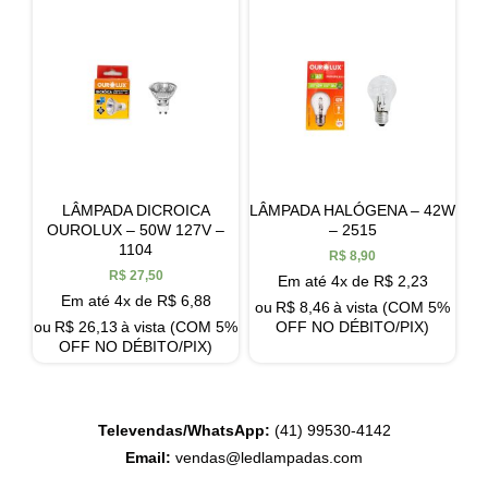
LÂMPADA DICROICA
LÂMPADA HALÓGENA – 42W
OUROLUX – 50W 127V –
– 2515
1104
R$
8,90
R$
27,50
Em até 4x de
R$
2,23
Em até 4x de
R$
6,88
ou
R$
8,46
à vista (COM 5%
ou
R$
26,13
à vista (COM 5%
OFF NO DÉBITO/PIX)
OFF NO DÉBITO/PIX)
Televendas/WhatsApp:
(41) 99530-4142
Email:
vendas@ledlampadas.com