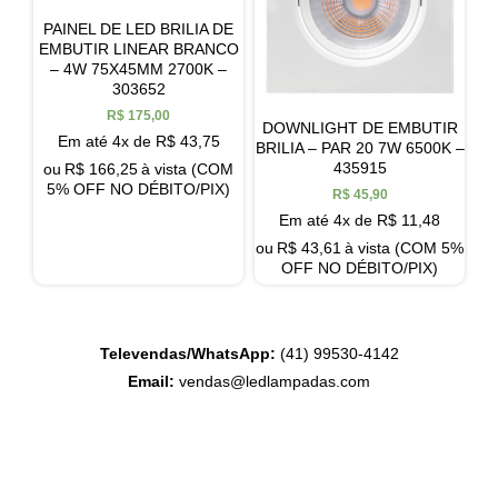
PAINEL DE LED BRILIA DE
EMBUTIR LINEAR BRANCO
– 4W 75X45MM 2700K –
303652
R$
175,00
DOWNLIGHT DE EMBUTIR
Em até 4x de
R$
43,75
BRILIA – PAR 20 7W 6500K –
435915
ou
R$
166,25
à vista (COM
5% OFF NO DÉBITO/PIX)
R$
45,90
Em até 4x de
R$
11,48
ou
R$
43,61
à vista (COM 5%
OFF NO DÉBITO/PIX)
Televendas/WhatsApp:
(41) 99530-4142
Email:
vendas@ledlampadas.com