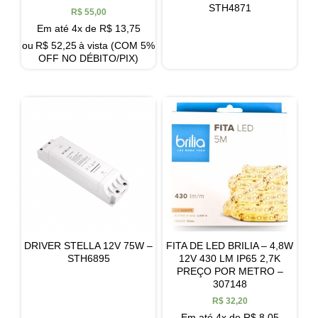
STH4871
R$
55,00
Em até 4x de
R$
13,75
ou
R$
52,25
à vista (COM 5%
OFF NO DÉBITO/PIX)
DRIVER STELLA 12V 75W –
FITA DE LED BRILIA – 4,8W
STH6895
12V 430 LM IP65 2,7K
PREÇO POR METRO –
307148
R$
32,20
Em até 4x de
R$
8,05