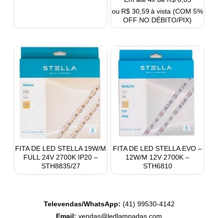
ou
R$
30,59
à vista (COM 5%
OFF NO DÉBITO/PIX)
FITA DE LED STELLA 19W/M
FITA DE LED STELLA EVO –
FULL 24V 2700K IP20 –
12W/M 12V 2700K –
STH8835/27
STH6810
Televendas/WhatsApp:
(41) 99530-4142
Email:
vendas@ledlampadas.com