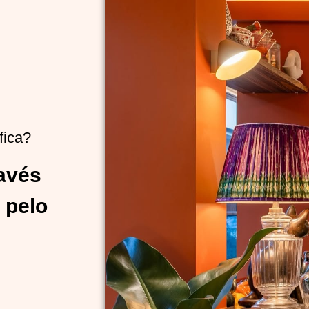
fica?
ravés
 pelo