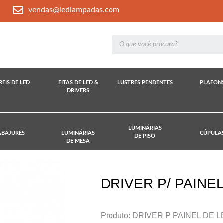
vendas@ledlampadas.com
RFIS DE LED
FITAS DE LED &
LUSTRES PENDENTES
PLAFON
DRIVERS
LUMINÁRIAS
ABAJURES
LUMINÁRIAS
CÚPULA
DE PISO
DE MESA
DRIVER P/ PAINE
Produto: DRIVER P PAINEL DE 