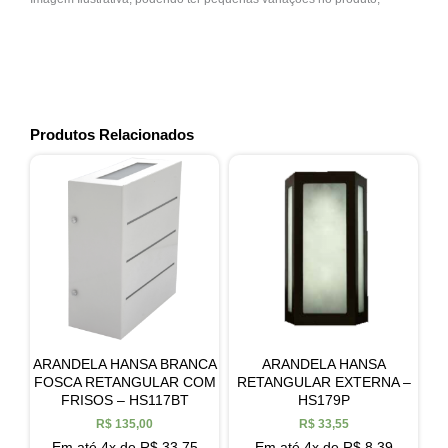
Produtos Relacionados
ARANDELA HANSA BRANCA
ARANDELA HANSA
FOSCA RETANGULAR COM
RETANGULAR EXTERNA –
FRISOS – HS117BT
HS179P
R$
135,00
R$
33,55
Em até 4x de
R$
33,75
Em até 4x de
R$
8,39