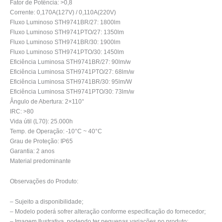
Fator de Potência: >0,8
Corrente: 0,170A(127V) / 0,110A(220V)
Fluxo Luminoso STH9741BR/27: 1800lm
Fluxo Luminoso STH9741PTO/27: 1350lm
Fluxo Luminoso STH9741BR/30: 1900lm
Fluxo Luminoso STH9741PTO/30: 1450lm
Eficiência Luminosa STH9741BR/27: 90lm/w
Eficiência Luminosa STH9741PTO/27: 68lm/w
Eficiência Luminosa STH9741BR/30: 95lm/W
Eficiência Luminosa STH9741PTO/30: 73lm/w
Ângulo de Abertura: 2×110°
IRC: >80
Vida útil (L70): 25.000h
Temp. de Operação: -10°C ~ 40°C
Grau de Proteção: IP65
Garantia: 2 anos
Material predominante
Observações do Produto:
– Sujeito a disponibilidade;
– Modelo poderá sofrer alteração conforme especificação do fornecedor;
– Imagem Ilustrativa, podendo ter pequenas variações no produto;