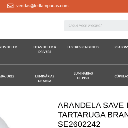
vendas@ledlampadas.com
RFIS DE LED
FITAS DE LED &
LUSTRES PENDENTES
PLAFON
DRIVERS
LUMINÁRIAS
ABAJURES
LUMINÁRIAS
CÚPULA
DE PISO
DE MESA
ARANDELA SAVE
TARTARUGA BRAN
SE2602242