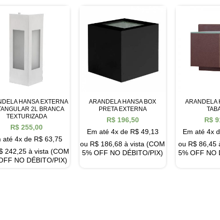
NDELA HANSA EXTERNA
ARANDELA HANSA BOX
ARANDELA 
TANGULAR 2L BRANCA
PRETA EXTERNA
TAB
TEXTURIZADA
R$
196,50
R$
9
R$
255,00
Em até 4x de
R$
49,13
Em até 4x 
 até 4x de
R$
63,75
ou
R$
186,68
à vista (COM
ou
R$
86,45
$
242,25
à vista (COM
5% OFF NO DÉBITO/PIX)
5% OFF NO 
OFF NO DÉBITO/PIX)