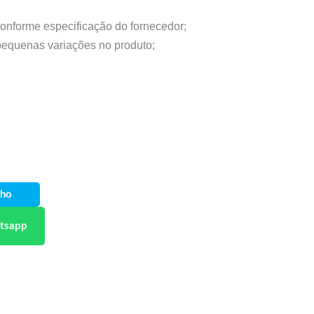
conforme especificação do fornecedor;
 pequenas variações no produto;
nho
tsapp