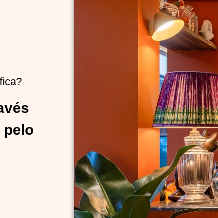
fica?
ravés
 pelo