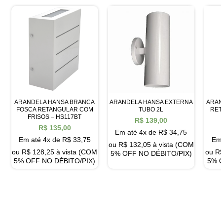
ARANDELA HANSA BRANCA
ARANDELA HANSA EXTERNA
ARA
FOSCA RETANGULAR COM
TUBO 2L
RE
FRISOS – HS117BT
R$
139,00
R$
135,00
Em até 4x de
R$
34,75
Em até 4x de
R$
33,75
Em
ou
R$
132,05
à vista (COM
ou
R$
128,25
à vista (COM
ou
R
5% OFF NO DÉBITO/PIX)
5% OFF NO DÉBITO/PIX)
5% 