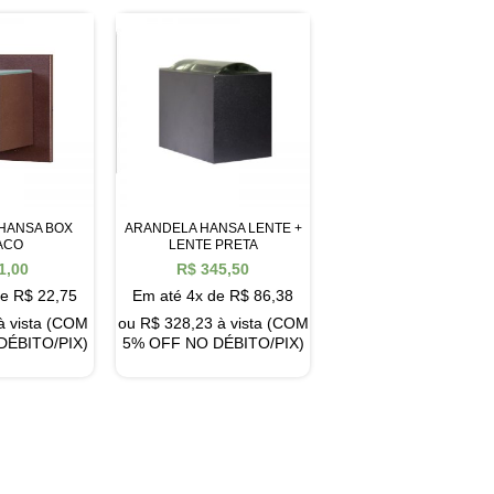
HANSA BOX
ARANDELA HANSA LENTE +
ACO
LENTE PRETA
1,00
R$
345,50
de
R$
22,75
Em até 4x de
R$
86,38
à vista (COM
ou
R$
328,23
à vista (COM
DÉBITO/PIX)
5% OFF NO DÉBITO/PIX)