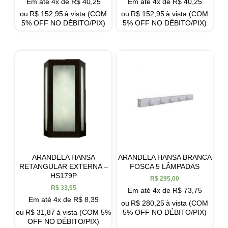
Em até 4x de
R$
40,25
Em até 4x de
R$
40,25
ou
R$
152,95
à vista (COM
ou
R$
152,95
à vista (COM
5% OFF NO DÉBITO/PIX)
5% OFF NO DÉBITO/PIX)
ARANDELA HANSA
ARANDELA HANSA BRANCA
RETANGULAR EXTERNA –
FOSCA 5 LÂMPADAS
HS179P
R$
295,00
R$
33,55
Em até 4x de
R$
73,75
Em até 4x de
R$
8,39
ou
R$
280,25
à vista (COM
ou
R$
31,87
à vista (COM 5%
5% OFF NO DÉBITO/PIX)
OFF NO DÉBITO/PIX)